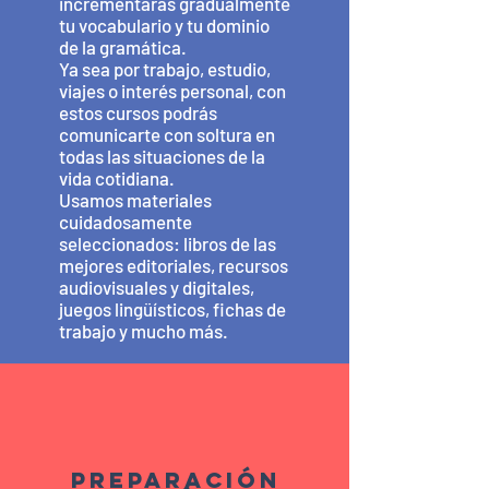
incrementarás gradualmente
tu vocabulario y tu dominio
de la gramática.
Ya sea por trabajo, estudio,
viajes o interés personal, con
estos cursos podrás
comunicarte con soltura en
todas las situaciones de la
vida cotidiana.
Usamos materiales
cuidadosamente
seleccionados: libros de las
mejores editoriales, recursos
audiovisuales y digitales,
juegos lingüísticos, fichas de
trabajo y mucho más.
Preparación