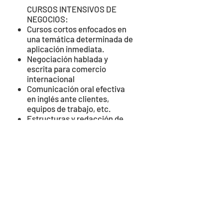
CURSOS INTENSIVOS DE
NEGOCIOS:
Cursos cortos enfocados en
una temática determinada de
aplicación inmediata.
Negociación hablada y
escrita para comercio
internacional
Comunicación oral efectiva
en inglés ante clientes,
equipos de trabajo, etc.
Estructuras y redacción de
documentos de trabajo tales
como proposals, reports,
executive summaries,
emails, presentations
Estrategias y asesoramiento
para evaluar el nivel de inglés
de candidatos en procesos
de selección
Otros a determinar con la
empresa