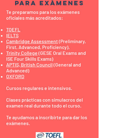
para exámenes
Te preparamos para los exámenes
oficiales más acreditados:
TOEFL
IELTS
Cambridge Assessment
(Preliminary,
First, Advanced, Proficiency).
Trinity College
(GESE Oral Exams and
ISE Four Skills Exams)
APTIS, British Council
(General and
Advanced)
OXFORD
Cursos regulares e intensivos.
Clases prácticas con simulacros del
examen real durante todo el curso.
Te ayudamos a inscribirte para dar los
exámenes.