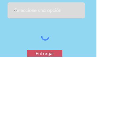
Entregar
Seattle, Washington, EE. UU.
info@jumponlanguages.com
Teléfono:
(206) 408-2668