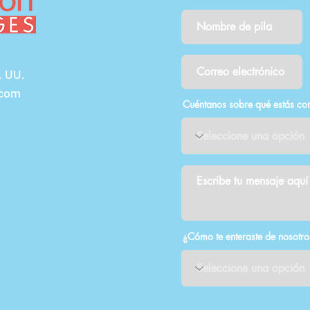
. UU.
.com
Cuéntanos sobre qué estás co
¿Cómo te enteraste de nosotro