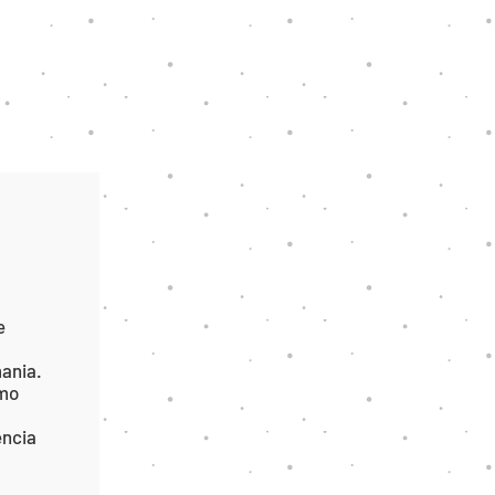
e
mania.
omo
encia