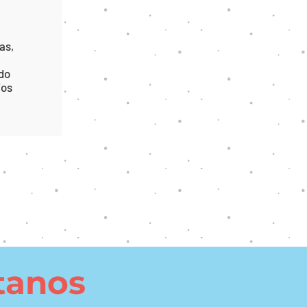
as,
ado
ios
tanos