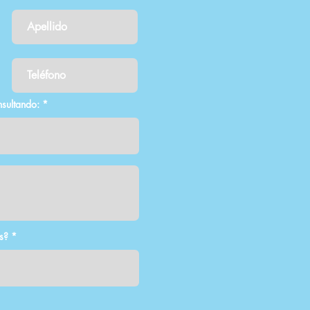
nsultando:
s?